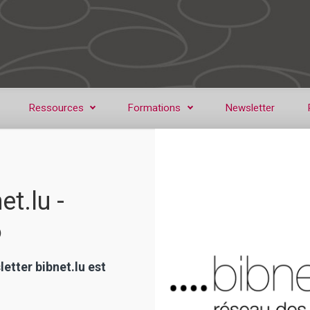
Ressources
Formations
Newsletter
et.lu -
6
letter bibnet.lu est